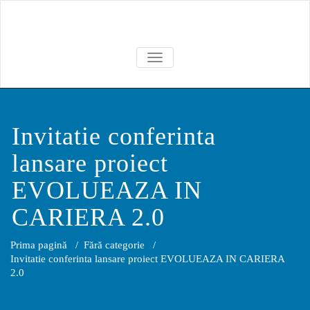
Skip
to
content
TOGGLE NAVIGATION
Invitatie conferinta
lansare proiect
EVOLUEAZA IN
CARIERA 2.0
Prima pagină
/
Fără categorie
/
Invitatie conferinta lansare proiect EVOLUEAZA IN CARIERA
2.0