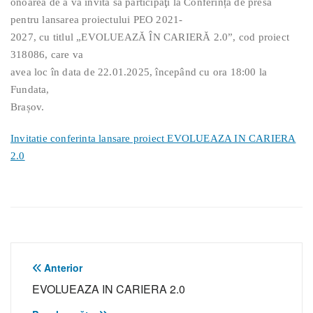
onoarea de a vă invita să participaţi la Conferința de presă
pentru lansarea proiectului PEO 2021-
2027, cu titlul „EVOLUEAZĂ ÎN CARIERĂ 2.0”, cod proiect
318086, care va
avea loc în data de 22.01.2025, începând cu ora 18:00 la
Fundata,
Brașov.
Invitatie conferinta lansare proiect EVOLUEAZA IN CARIERA
2.0
Navigare
Anterior
EVOLUEAZA IN CARIERA 2.0
în