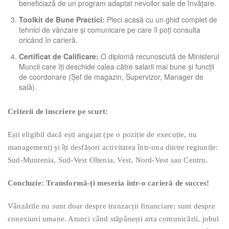
beneficiază de un program adaptat nevoilor sale de învățare.
Toolkit de Bune Practici:
Pleci acasă cu un ghid complet de
tehnici de vânzare și comunicare pe care îl poți consulta
oricând în carieră.
Certificat de Calificare:
O diplomă recunoscută de Ministerul
Muncii care îți deschide calea către salarii mai bune și funcții
de coordonare (Șef de magazin, Supervizor, Manager de
sală).
Criterii de înscriere pe scurt:
Ești eligibil dacă ești angajat (pe o poziție de execuție, nu
management) și îți desfășori activitatea într-una dintre regiunile:
Sud-Muntenia, Sud-Vest Oltenia, Vest, Nord-Vest sau Centru.
Concluzie: Transformă-ți meseria într-o carieră de succes!
Vânzările nu sunt doar despre tranzacții financiare; sunt despre
conexiuni umane. Atunci când stăpânești arta comunicării, jobul