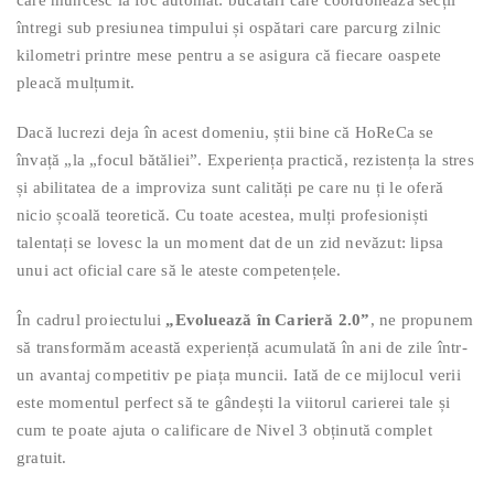
care muncesc la foc automat: bucătari care coordonează secții
întregi sub presiunea timpului și ospătari care parcurg zilnic
kilometri printre mese pentru a se asigura că fiecare oaspete
pleacă mulțumit.
Dacă lucrezi deja în acest domeniu, știi bine că HoReCa se
învață „la „focul bătăliei”. Experiența practică, rezistența la stres
și abilitatea de a improviza sunt calități pe care nu ți le oferă
nicio școală teoretică. Cu toate acestea, mulți profesioniști
talentați se lovesc la un moment dat de un zid nevăzut: lipsa
unui act oficial care să le ateste competențele.
În cadrul proiectului
„Evoluează în Carieră 2.0”
, ne propunem
să transformăm această experiență acumulată în ani de zile într-
un avantaj competitiv pe piața muncii. Iată de ce mijlocul verii
este momentul perfect să te gândești la viitorul carierei tale și
cum te poate ajuta o calificare de Nivel 3 obținută complet
gratuit.