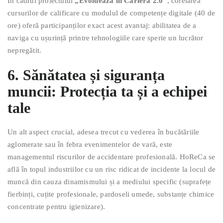
În cadrul proiectului
„Evoluează în Carieră 2.0”
, corelarea
cursurilor de calificare cu modulul de competențe digitale (40 de
ore) oferă participanților exact acest avantaj: abilitatea de a
naviga cu ușurință printre tehnologiile care sperie un lucrător
nepregătit.
6. Sănătatea și siguranța
muncii: Protecția ta și a echipei
tale
Un alt aspect crucial, adesea trecut cu vederea în bucătăriile
aglomerate sau în febra evenimentelor de vară, este
managementul riscurilor de accidentare profesională. HoReCa se
află în topul industriilor cu un risc ridicat de incidente la locul de
muncă din cauza dinamismului și a mediului specific (suprafețe
fierbinți, cuțite profesionale, pardoseli umede, substanțe chimice
concentrate pentru igienizare).