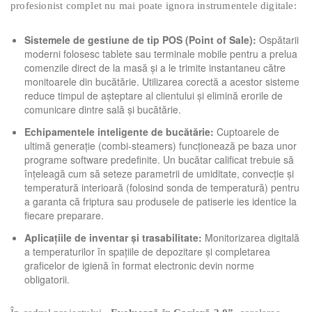
profesionist complet nu mai poate ignora instrumentele digitale:
Sistemele de gestiune de tip POS (Point of Sale):
Ospătarii
moderni folosesc tablete sau terminale mobile pentru a prelua
comenzile direct de la masă și a le trimite instantaneu către
monitoarele din bucătărie. Utilizarea corectă a acestor sisteme
reduce timpul de așteptare al clientului și elimină erorile de
comunicare dintre sală și bucătărie.
Echipamentele inteligente de bucătărie:
Cuptoarele de
ultimă generație (combi-steamers) funcționează pe baza unor
programe software predefinite. Un bucătar calificat trebuie să
înțeleagă cum să seteze parametrii de umiditate, convecție și
temperatură interioară (folosind sonda de temperatură) pentru
a garanta că friptura sau produsele de patiserie ies identice la
fiecare preparare.
Aplicațiile de inventar și trasabilitate:
Monitorizarea digitală
a temperaturilor în spațiile de depozitare și completarea
graficelor de igienă în format electronic devin norme
obligatorii.