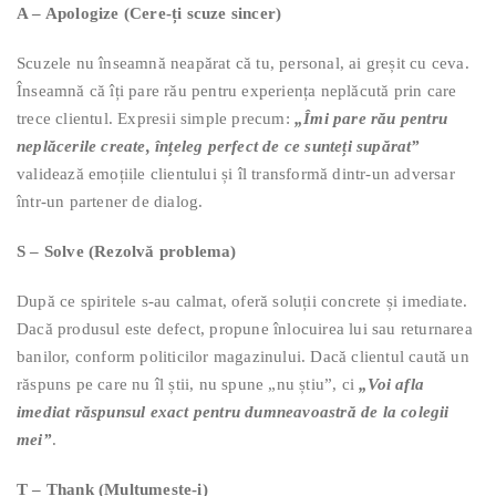
A – Apologize (Cere-ți scuze sincer)
Scuzele nu înseamnă neapărat că tu, personal, ai greșit cu ceva.
Înseamnă că îți pare rău pentru experiența neplăcută prin care
trece clientul. Expresii simple precum:
„Îmi pare rău pentru
neplăcerile create, înțeleg perfect de ce sunteți supărat”
validează emoțiile clientului și îl transformă dintr-un adversar
într-un partener de dialog.
S – Solve (Rezolvă problema)
După ce spiritele s-au calmat, oferă soluții concrete și imediate.
Dacă produsul este defect, propune înlocuirea lui sau returnarea
banilor, conform politicilor magazinului. Dacă clientul caută un
răspuns pe care nu îl știi, nu spune „nu știu”, ci
„Voi afla
imediat răspunsul exact pentru dumneavoastră de la colegii
mei”
.
T – Thank (Mulțumește-i)