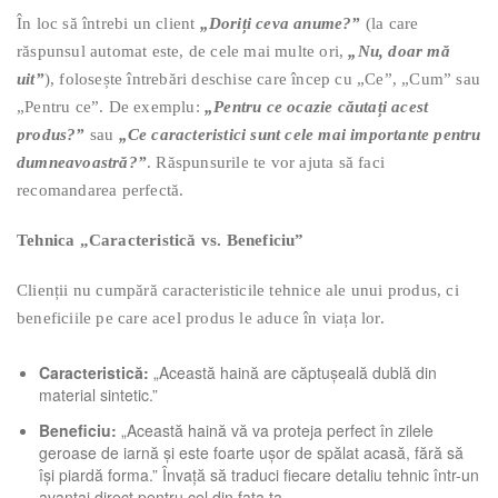
În loc să întrebi un client
„Doriți ceva anume?”
(la care
răspunsul automat este, de cele mai multe ori,
„Nu, doar mă
uit”
), folosește întrebări deschise care încep cu „Ce”, „Cum” sau
„Pentru ce”. De exemplu:
„Pentru ce ocazie căutați acest
produs?”
sau
„Ce caracteristici sunt cele mai importante pentru
dumneavoastră?”
. Răspunsurile te vor ajuta să faci
recomandarea perfectă.
Tehnica „Caracteristică vs. Beneficiu”
Clienții nu cumpără caracteristicile tehnice ale unui produs, ci
beneficiile pe care acel produs le aduce în viața lor.
Caracteristică:
„Această haină are căptușeală dublă din
material sintetic.”
Beneficiu:
„Această haină vă va proteja perfect în zilele
geroase de iarnă și este foarte ușor de spălat acasă, fără să
își piardă forma.” Învață să traduci fiecare detaliu tehnic într-un
avantaj direct pentru cel din fața ta.