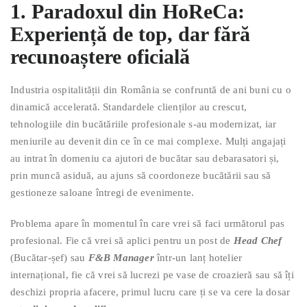
1. Paradoxul din HoReCa:
Experiență de top, dar fără
recunoaștere oficială
Industria ospitalității din România se confruntă de ani buni cu o
dinamică accelerată. Standardele clienților au crescut,
tehnologiile din bucătăriile profesionale s-au modernizat, iar
meniurile au devenit din ce în ce mai complexe. Mulți angajați
au intrat în domeniu ca ajutori de bucătar sau debarasatori și,
prin muncă asiduă, au ajuns să coordoneze bucătării sau să
gestioneze saloane întregi de evenimente.
Problema apare în momentul în care vrei să faci următorul pas
profesional. Fie că vrei să aplici pentru un post de
Head Chef
(Bucătar-șef) sau
F&B Manager
într-un lanț hotelier
internațional, fie că vrei să lucrezi pe vase de croazieră sau să îți
deschizi propria afacere, primul lucru care ți se va cere la dosar