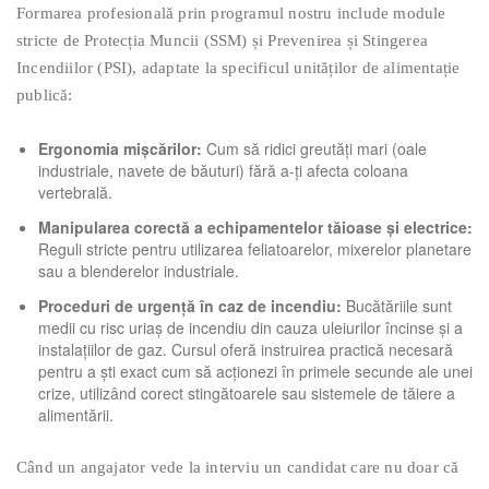
Formarea profesională prin programul nostru include module
stricte de Protecția Muncii (SSM) și Prevenirea și Stingerea
Incendiilor (PSI), adaptate la specificul unităților de alimentație
publică:
Ergonomia mișcărilor:
Cum să ridici greutăți mari (oale
industriale, navete de băuturi) fără a-ți afecta coloana
vertebrală.
Manipularea corectă a echipamentelor tăioase și electrice:
Reguli stricte pentru utilizarea feliatoarelor, mixerelor planetare
sau a blenderelor industriale.
Proceduri de urgență în caz de incendiu:
Bucătăriile sunt
medii cu risc uriaș de incendiu din cauza uleiurilor încinse și a
instalațiilor de gaz. Cursul oferă instruirea practică necesară
pentru a ști exact cum să acționezi în primele secunde ale unei
crize, utilizând corect stingătoarele sau sistemele de tăiere a
alimentării.
Când un angajator vede la interviu un candidat care nu doar că