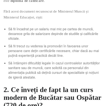
este
diploma de calificare
.
Fără acest document recunoscut de Ministerul Muncii și
Ministerul Educației, riști:
Să fii încadrat pe un salariu mai mic pe cartea de muncă,
deoarece grila de salarizare depinde de studiile și calificările
oficiale.
Să fii trecut cu vederea la promovări în favoarea unor
persoane care dețin certificările necesare, chiar dacă au mai
puțină experiență practică decât tine.
Să întâmpini dificultăți legale în cazul controalelor autorităților
sanitare sau de muncă, care solicită ca personalul din
alimentația publică să dețină cursuri de specialitate și noțiuni
de igienă atestate.
2. Ce înveți de fapt la un curs
modern de Bucătar sau Ospătar
(720 de ore)?