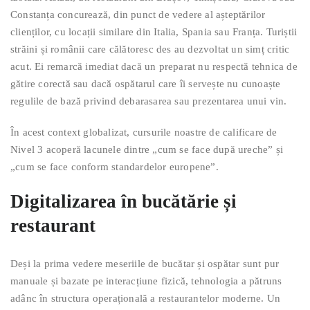
Constanța concurează, din punct de vedere al așteptărilor
clienților, cu locații similare din Italia, Spania sau Franța. Turiștii
străini și românii care călătoresc des au dezvoltat un simț critic
acut. Ei remarcă imediat dacă un preparat nu respectă tehnica de
gătire corectă sau dacă ospătarul care îi servește nu cunoaște
regulile de bază privind debarasarea sau prezentarea unui vin.
În acest context globalizat, cursurile noastre de calificare de
Nivel 3 acoperă lacunele dintre „cum se face după ureche” și
„cum se face conform standardelor europene”.
Digitalizarea în bucătărie și
restaurant
Deși la prima vedere meseriile de bucătar și ospătar sunt pur
manuale și bazate pe interacțiune fizică, tehnologia a pătruns
adânc în structura operațională a restaurantelor moderne. Un