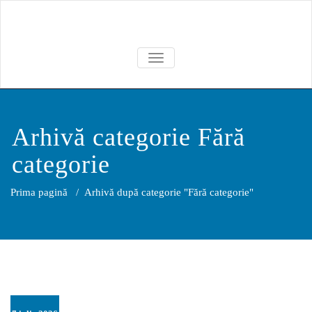
Skip
to
content
TOGGLE NAVIGATION
Arhivă categorie Fără
categorie
Prima pagină
/
Arhivă după categorie "Fără categorie"