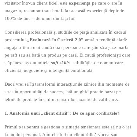
vizitator într-un client fidel, este
experiența
pe care o are în
magazin, restaurant sau hotel. Iar această experiență depinde
100% de tine – de omul din fața lui.
Consilierea profesională și studiile de piață analizate în cadrul
proiectului
„Evoluează în Carieră 2.0”
arată o tendință clară:
angajatorii nu mai caută doar persoane care știu să așeze marfa
pe raft sau să bată un produs pe casă. Ei caută profesioniști care
stăpânesc așa-numitele
soft skills
– abilitățile de comunicare
eficientă, negociere și inteligență emoțională.
Dacă vrei să îți transformi interacțiunile zilnice din momente de
stres în oportunități de succes, iată un ghid practic bazat pe
tehnicile predate în cadrul cursurilor noastre de calificare.
1. Anatomia unui „client dificil”: De ce apar conflictele?
Primul pas pentru a gestiona o situație tensionată este să nu o iei
la modul personal. Atunci când un client ridică vocea sau