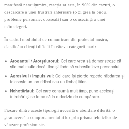
manifestă nemulțumire, reacția sa este, în 90% din cazuri, o
descărcare a unei frustrări anterioare (o zi grea la birou,
probleme personale, oboseală) sau o consecință a unei
neînțelegeri.
În cadrul modulului de comunicare din proiectul nostru,
clasificăm clienții dificili în câteva categorii mari:
Arogantul / Atotștiutorul:
Cel care vrea să demonstreze că
știe mai multe decât tine și tinde să subestimieze personalul.
Agresivul / Impulsivul:
Cel care își pierde repede răbdarea și
folosește un ton ridicat sau un limbaj tăios.
Nehotărâtul:
Cel care consumă mult timp, pune aceleași
întrebări și se teme să ia o decizie de cumpărare.
Fiecare dintre aceste tipologii necesită o abordare diferită, o
„traducere” a comportamentului lor prin prisma tehnicilor de
vânzare profesioniste.