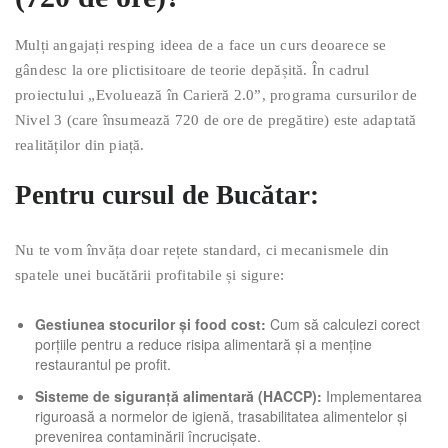
Mulți angajați resping ideea de a face un curs deoarece se
gândesc la ore plictisitoare de teorie depășită. În cadrul
proiectului „Evoluează în Carieră 2.0”, programa cursurilor de
Nivel 3 (care însumează 720 de ore de pregătire) este adaptată
realităților din piață.
Pentru cursul de Bucătar:
Nu te vom învăța doar rețete standard, ci mecanismele din
spatele unei bucătării profitabile și sigure:
Gestiunea stocurilor și food cost:
Cum să calculezi corect
porțiile pentru a reduce risipa alimentară și a menține
restaurantul pe profit.
Sisteme de siguranță alimentară (HACCP):
Implementarea
riguroasă a normelor de igienă, trasabilitatea alimentelor și
prevenirea contaminării încrucișate.