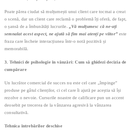
Poate părea ciudat să mulțumești unui client care tocmai a creat
o scenă, dar un client care reclamă o problemă îți oferă, de fapt,
o șansă de a îmbunătăți lucrurile.
„Vă mulțumesc că ne-ați
semnalat acest aspect, ne ajută să fim mai atenți pe viitor”
este
fraza care încheie interacțiunea într-o notă pozitivă și
memorabilă.
3. Tehnici de psihologie în vânzări: Cum să ghidezi decizia de
cumpărare
Un lucrător comercial de succes nu este cel care „împinge”
produse pe gâtul clienților, ci cel care îi ajută pe aceștia să își
rezolve o nevoie. Cursurile noastre de calificare pun un accent
deosebit pe trecerea de la vânzarea agresivă la vânzarea
consultativă.
Tehnica întrebărilor deschise