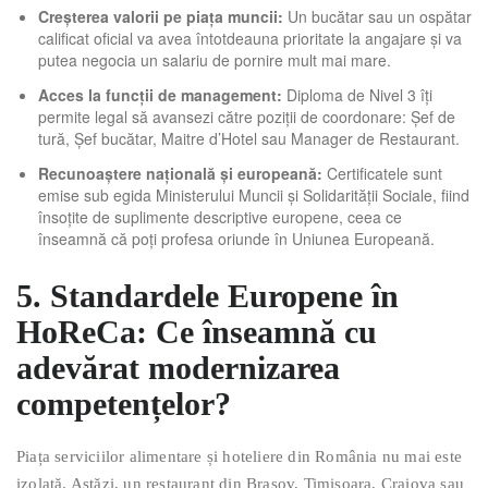
Creșterea valorii pe piața muncii:
Un bucătar sau un ospătar
calificat oficial va avea întotdeauna prioritate la angajare și va
putea negocia un salariu de pornire mult mai mare.
Acces la funcții de management:
Diploma de Nivel 3 îți
permite legal să avansezi către poziții de coordonare: Șef de
tură, Șef bucătar, Maitre d’Hotel sau Manager de Restaurant.
Recunoaștere națională și europeană:
Certificatele sunt
emise sub egida Ministerului Muncii și Solidarității Sociale, fiind
însoțite de suplimente descriptive europene, ceea ce
înseamnă că poți profesa oriunde în Uniunea Europeană.
5. Standardele Europene în
HoReCa: Ce înseamnă cu
adevărat modernizarea
competențelor?
Piața serviciilor alimentare și hoteliere din România nu mai este
izolată. Astăzi, un restaurant din Brașov, Timișoara, Craiova sau