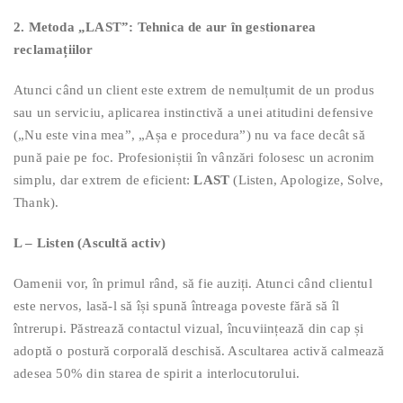
2. Metoda „LAST”: Tehnica de aur în gestionarea
reclamațiilor
Atunci când un client este extrem de nemulțumit de un produs
sau un serviciu, aplicarea instinctivă a unei atitudini defensive
(„Nu este vina mea”, „Așa e procedura”) nu va face decât să
pună paie pe foc. Profesioniștii în vânzări folosesc un acronim
simplu, dar extrem de eficient:
LAST
(Listen, Apologize, Solve,
Thank).
L – Listen (Ascultă activ)
Oamenii vor, în primul rând, să fie auziți. Atunci când clientul
este nervos, lasă-l să își spună întreaga poveste fără să îl
întrerupi. Păstrează contactul vizual, încuviințează din cap și
adoptă o postură corporală deschisă. Ascultarea activă calmează
adesea 50% din starea de spirit a interlocutorului.