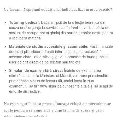
Ce înseamnă sprijinul educațional individualizat în mod practic?
Tutoring dedicat:
Dacă ai lipsit de la o lecție teoretică din
cauza unei urgențe la serviciu sau în familie, vei beneficia de
sesiuni de recuperare și ghidaj din partea tutorilor noștri pentru
a recupera materia.
Materiale de studiu accesibile și scannabile:
Fără manuale
dense și plictisitoare. Toată informația este structurată în
scheme clare, infografice și ghiduri practice de bune practici,
ușor de citit direct de pe telefon sau tabletă.
Simulări de examen fără stres:
Înainte de examinarea
oficială cu comisia Ministerului Muncii, vei trece prin simulări
prietenoase alături de lectorii tăi, astfel încât în ziua
examenului să fii 100% sigur pe cunoștințele tale și să scapi de
emoțiile distructive.
Nu ești singur în acest proces. Întreaga echipă a proiectului este
acolo pentru a se asigura că ajungi la linia de sosire și că îți
ridici diploma cu mândrie.