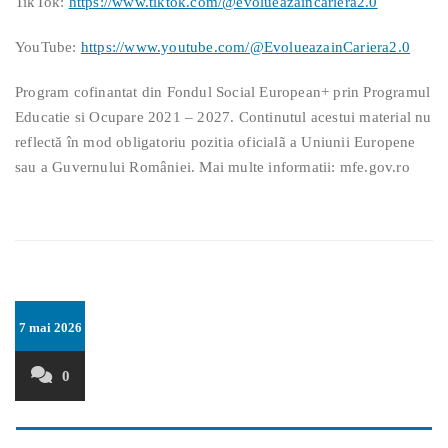
TikTok:
https://www.tiktok.com/@evolueazaincariera2.0
YouTube:
https://www.youtube.com/@EvolueazainCariera2.0
Program cofinantat din Fondul Social European+ prin Programul
Educatie si Ocupare 2021 – 2027. Continutul acestui material nu
reflectă în mod obligatoriu pozitia oficialã a Uniunii Europene
sau a Guvernului României. Mai multe informatii: mfe.gov.ro
7 mai 2026
0