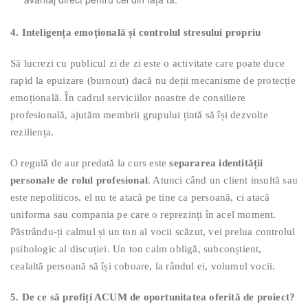
4. Inteligența emoțională și controlul stresului propriu
Să lucrezi cu publicul zi de zi este o activitate care poate duce
rapid la epuizare (burnout) dacă nu deții mecanisme de protecție
emoțională. În cadrul serviciilor noastre de consiliere
profesională, ajutăm membrii grupului țintă să își dezvolte
reziliența.
O regulă de aur predată la curs este
separarea identității
personale de rolul profesional
. Atunci când un client insultă sau
este nepoliticos, el nu te atacă pe tine ca persoană, ci atacă
uniforma sau compania pe care o reprezinți în acel moment.
Păstrându-ți calmul și un ton al vocii scăzut, vei prelua controlul
psihologic al discuției. Un ton calm obligă, subconștient,
cealaltă persoană să își coboare, la rândul ei, volumul vocii.
5. De ce să profiți ACUM de oportunitatea oferită de proiect?