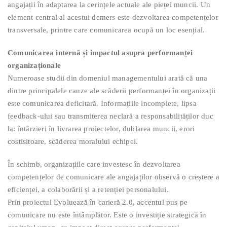
angajații în adaptarea la cerințele actuale ale pieței muncii. Un
element central al acestui demers este dezvoltarea competențelor
transversale, printre care comunicarea ocupă un loc esențial.
Comunicarea internă și impactul asupra performanței
organizaționale
Numeroase studii din domeniul managementului arată că una
dintre principalele cauze ale scăderii performanței în organizații
este comunicarea deficitară. Informațiile incomplete, lipsa
feedback-ului sau transmiterea neclară a responsabilităților duc
la: întârzieri în livrarea proiectelor, dublarea muncii, erori
costisitoare, scăderea moralului echipei.
În schimb, organizațiile care investesc în dezvoltarea
competențelor de comunicare ale angajaților observă o creștere a
eficienței, a colaborării și a retenției personalului.
Prin proiectul Evoluează în carieră 2.0, accentul pus pe
comunicare nu este întâmplător. Este o investiție strategică în