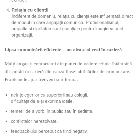
Relația cu clienţii
Indiferent de domeniu, relația cu clienții este influențată direct
de modul în care angajații comunică. Profesionalismul,
empatia și claritatea sunt esențiale pentru imaginea unei
organizații.
Lipsa comunicării eficiente – un obstacol real în carieră
Mulți angajați competenți din punct de vedere tehnic întâmpină
dificultăți în carieră din cauza lipsei abilităților de comunicare.
Problemele apar frecvent sub forma:
neînțelegerilor cu superiorii sau colegii,
dificultății de a-și exprima ideile,
temerii de a vorbi în public sau în ședințe,
conflictelor nerezolvate,
feedback-ului perceput ca fiind negativ.