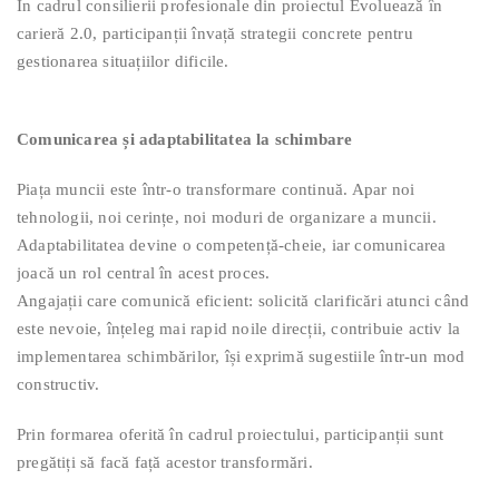
În cadrul consilierii profesionale din proiectul Evoluează în
carieră 2.0, participanții învață strategii concrete pentru
gestionarea situațiilor dificile.
Comunicarea și adaptabilitatea la schimbare
Piața muncii este într-o transformare continuă. Apar noi
tehnologii, noi cerințe, noi moduri de organizare a muncii.
Adaptabilitatea devine o competență-cheie, iar comunicarea
joacă un rol central în acest proces.
Angajații care comunică eficient: solicită clarificări atunci când
este nevoie, înțeleg mai rapid noile direcții, contribuie activ la
implementarea schimbărilor, își exprimă sugestiile într-un mod
constructiv.
Prin formarea oferită în cadrul proiectului, participanții sunt
pregătiți să facă față acestor transformări.