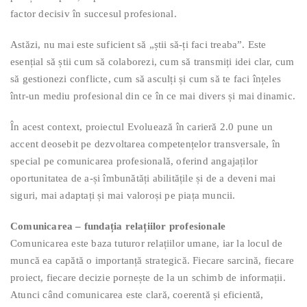
factor decisiv în succesul profesional.
Astăzi, nu mai este suficient să „știi să-ți faci treaba”. Este
esențial să știi cum să colaborezi, cum să transmiți idei clar, cum
să gestionezi conflicte, cum să asculți și cum să te faci înțeles
într-un mediu profesional din ce în ce mai divers și mai dinamic.
În acest context, proiectul Evoluează în carieră 2.0 pune un
accent deosebit pe dezvoltarea competențelor transversale, în
special pe comunicarea profesională, oferind angajaților
oportunitatea de a-și îmbunătăți abilitățile și de a deveni mai
siguri, mai adaptați și mai valoroși pe piața muncii.
Comunicarea – fundația relațiilor profesionale
Comunicarea este baza tuturor relațiilor umane, iar la locul de
muncă ea capătă o importanță strategică. Fiecare sarcină, fiecare
proiect, fiecare decizie pornește de la un schimb de informații.
Atunci când comunicarea este clară, coerentă și eficientă,