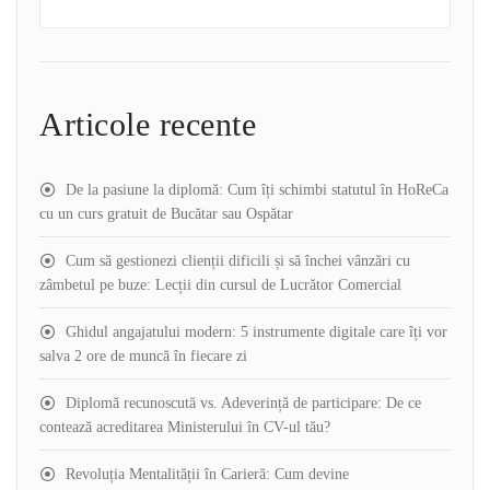
Articole recente
De la pasiune la diplomă: Cum îți schimbi statutul în HoReCa
cu un curs gratuit de Bucătar sau Ospătar
Cum să gestionezi clienții dificili și să închei vânzări cu
zâmbetul pe buze: Lecții din cursul de Lucrător Comercial
Ghidul angajatului modern: 5 instrumente digitale care îți vor
salva 2 ore de muncă în fiecare zi
Diplomă recunoscută vs. Adeverință de participare: De ce
contează acreditarea Ministerului în CV-ul tău?
Revoluția Mentalității în Carieră: Cum devine