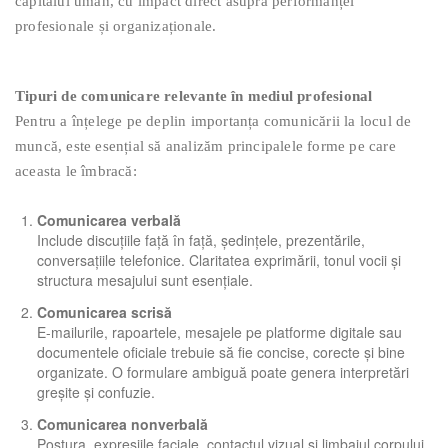
capitalul uman, cu impact direct asupra performanței
profesionale și organizaționale.
Tipuri de comunicare relevante în mediul profesional
Pentru a înțelege pe deplin importanța comunicării la locul de
muncă, este esențial să analizăm principalele forme pe care
aceasta le îmbracă:
Comunicarea verbală
Include discuțiile față în față, ședințele, prezentările,
conversațiile telefonice. Claritatea exprimării, tonul vocii și
structura mesajului sunt esențiale.
Comunicarea scrisă
E-mailurile, rapoartele, mesajele pe platforme digitale sau
documentele oficiale trebuie să fie concise, corecte și bine
organizate. O formulare ambiguă poate genera interpretări
greșite și confuzie.
Comunicarea nonverbală
Postura, expresiile faciale, contactul vizual și limbajul corpului