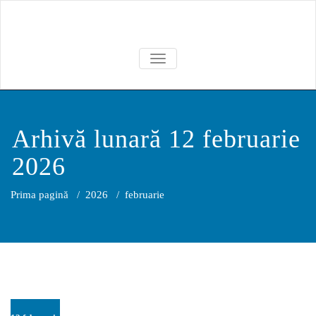
Skip
to
content
TOGGLE NAVIGATION
Arhivă lunară 12 februarie
2026
Prima pagină
/
2026
/
februarie