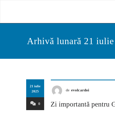
Skip
to
content
Arhivă lunară 21 iuli
21 iulie
de
evolcardoi
2025
Zi importantă pentru G
0