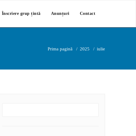
Înscriere grup țintă
Anunțuri
Contact
Prima pagină
/
2025
/
iulie