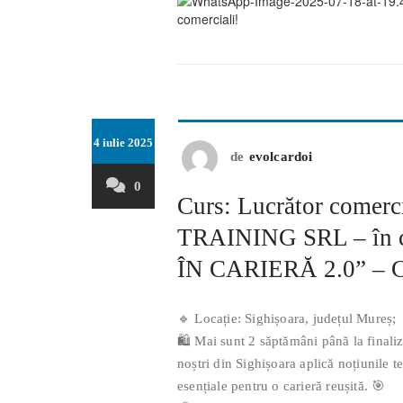
4 iulie 2025
de
evolcardoi
0
Curs: Lucrător comerc
TRAINING SRL – în 
ÎN CARIERĂ 2.0” – 
🔹 Locație: Sighișoara, județul Mureș;
🛍 Mai sunt 2 săptămâni până la finaliz
noștri din Sighișoara aplică noțiunile 
esențiale pentru o carieră reușită. 🎯