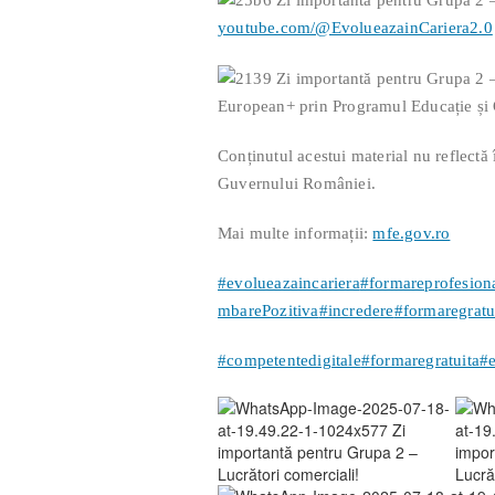
youtube.com/@EvolueazainCariera2.0
European+ prin Programul Educație și
Conținutul acestui material nu reflectă
Guvernului României.
Mai multe informații:
mfe.gov.ro
#evolueazaincariera
#formareprofesion
mbarePozitiva
#incredere
#formaregratu
#competentedigitale
#formaregratuita
#e