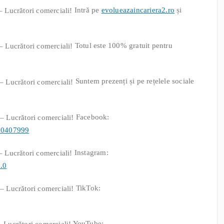
Intră pe
evolueazaincariera2.ro
și
Totul este 100% gratuit pentru
Suntem prezenți și pe rețelele sociale
Facebook:
10407999
Instagram:
.0
TikTok:
YouTube: