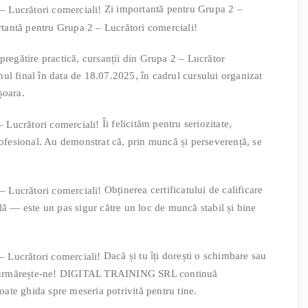
Zi importantă pentru Grupa 2 –
pregătire practică, cursanții din Grupa 2 – Lucrător
ul final în data de 18.07.2025, în cadrul cursului organizat
oara.
Îi felicităm pentru seriozitate,
rofesional. Au demonstrat că, prin muncă și perseverență, se
Obținerea certificatului de calificare
lă — este un pas sigur către un loc de muncă stabil și bine
Dacă și tu îți dorești o schimbare sau
or, urmărește-ne! DIGITAL TRAINING SRL continuă
poate ghida spre meseria potrivită pentru tine.