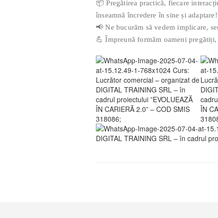
📦 Pregătirea practică, fiecare interacț
înseamnă încredere în sine și adaptare!
📢 Ne bucurăm să vedem implicare, serio
💪 Împreună formăm oameni pregătiți, c