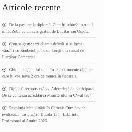
Articole recente
De la pasiune la diplomă: Cum îți schimbi statutul
în HoReCa cu un curs gratuit de Bucătar sau Ospătar
Cum să gestionezi clienții dificili și să închei
vânzări cu zâmbetul pe buze: Lecții din cursul de
Lucrător Comercial
Ghidul angajatului modern: 5 instrumente digitale
care îți vor salva 2 ore de muncă în fiecare zi
Diplomă recunoscută vs. Adeverință de participare:
De ce contează acreditarea Ministerului în CV-ul tău?
Revoluția Mentalității în Carieră: Cum devine
evolueazaincariera2.ro Busola Ta în Labirintul
Profesional al Anului 2026