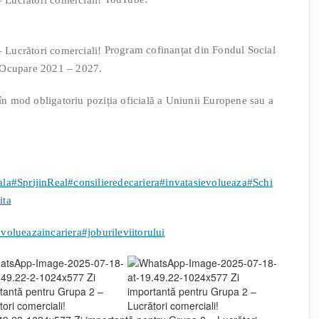
Program cofinanțat din Fondul Social
 Ocupare 2021 – 2027.
 în mod obligatoriu poziția oficială a Uniunii Europene sau a
ala
#SprijinReal
#consilieredecariera
#invatasievolueaza
#Schi
ita
volueazaincariera
#joburileviitorului