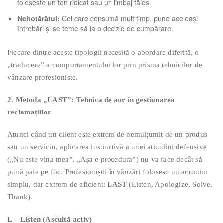
folosește un ton ridicat sau un limbaj tăios.
Nehotărâtul:
Cel care consumă mult timp, pune aceleași
întrebări și se teme să ia o decizie de cumpărare.
Fiecare dintre aceste tipologii necesită o abordare diferită, o
„traducere” a comportamentului lor prin prisma tehnicilor de
vânzare profesioniste.
2. Metoda „LAST”: Tehnica de aur în gestionarea
reclamațiilor
Atunci când un client este extrem de nemulțumit de un produs
sau un serviciu, aplicarea instinctivă a unei atitudini defensive
(„Nu este vina mea”, „Așa e procedura”) nu va face decât să
pună paie pe foc. Profesioniștii în vânzări folosesc un acronim
simplu, dar extrem de eficient:
LAST
(Listen, Apologize, Solve,
Thank).
L – Listen (Ascultă activ)