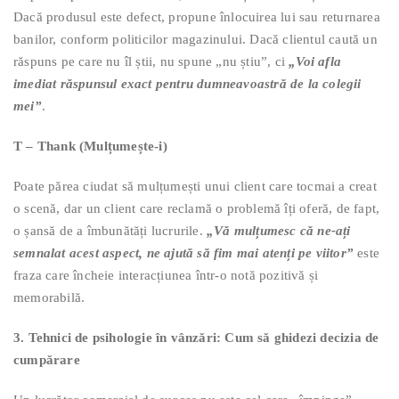
Dacă produsul este defect, propune înlocuirea lui sau returnarea
banilor, conform politicilor magazinului. Dacă clientul caută un
răspuns pe care nu îl știi, nu spune „nu știu”, ci
„Voi afla
imediat răspunsul exact pentru dumneavoastră de la colegii
mei”
.
T – Thank (Mulțumește-i)
Poate părea ciudat să mulțumești unui client care tocmai a creat
o scenă, dar un client care reclamă o problemă îți oferă, de fapt,
o șansă de a îmbunătăți lucrurile.
„Vă mulțumesc că ne-ați
semnalat acest aspect, ne ajută să fim mai atenți pe viitor”
este
fraza care încheie interacțiunea într-o notă pozitivă și
memorabilă.
3. Tehnici de psihologie în vânzări: Cum să ghidezi decizia de
cumpărare