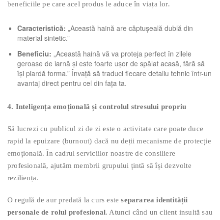
beneficiile pe care acel produs le aduce în viața lor.
Caracteristică:
„Această haină are căptușeală dublă din
material sintetic.”
Beneficiu:
„Această haină vă va proteja perfect în zilele
geroase de iarnă și este foarte ușor de spălat acasă, fără să
își piardă forma.” Învață să traduci fiecare detaliu tehnic într-un
avantaj direct pentru cel din fața ta.
4. Inteligența emoțională și controlul stresului propriu
Să lucrezi cu publicul zi de zi este o activitate care poate duce
rapid la epuizare (burnout) dacă nu deții mecanisme de protecție
emoțională. În cadrul serviciilor noastre de consiliere
profesională, ajutăm membrii grupului țintă să își dezvolte
reziliența.
O regulă de aur predată la curs este
separarea identității
personale de rolul profesional
. Atunci când un client insultă sau