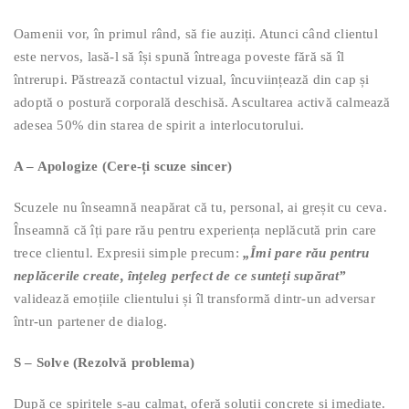
Oamenii vor, în primul rând, să fie auziți. Atunci când clientul
este nervos, lasă-l să își spună întreaga poveste fără să îl
întrerupi. Păstrează contactul vizual, încuviințează din cap și
adoptă o postură corporală deschisă. Ascultarea activă calmează
adesea 50% din starea de spirit a interlocutorului.
A – Apologize (Cere-ți scuze sincer)
Scuzele nu înseamnă neapărat că tu, personal, ai greșit cu ceva.
Înseamnă că îți pare rău pentru experiența neplăcută prin care
trece clientul. Expresii simple precum:
„Îmi pare rău pentru
neplăcerile create, înțeleg perfect de ce sunteți supărat”
validează emoțiile clientului și îl transformă dintr-un adversar
într-un partener de dialog.
S – Solve (Rezolvă problema)
După ce spiritele s-au calmat, oferă soluții concrete și imediate.