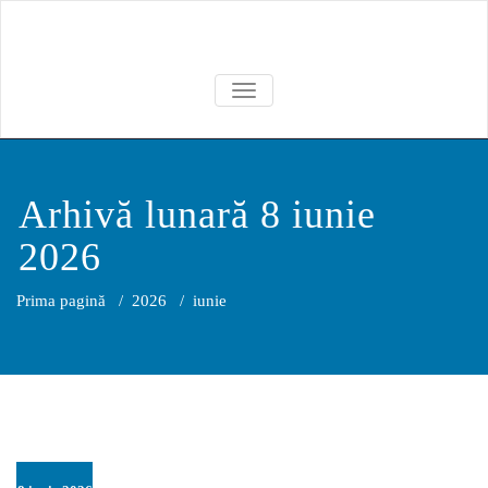
Skip
to
content
TOGGLE NAVIGATION
Arhivă lunară 8 iunie
2026
Prima pagină
/
2026
/
iunie