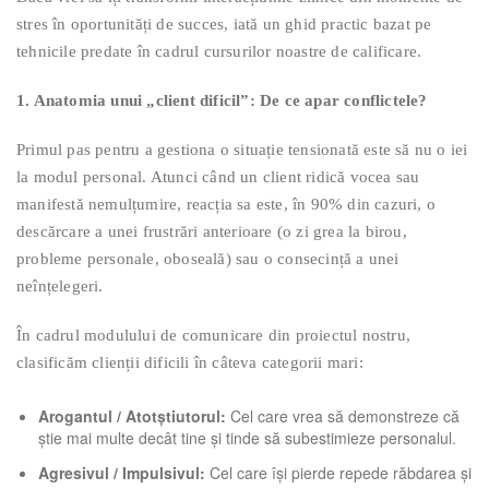
stres în oportunități de succes, iată un ghid practic bazat pe
tehnicile predate în cadrul cursurilor noastre de calificare.
1. Anatomia unui „client dificil”: De ce apar conflictele?
Primul pas pentru a gestiona o situație tensionată este să nu o iei
la modul personal. Atunci când un client ridică vocea sau
manifestă nemulțumire, reacția sa este, în 90% din cazuri, o
descărcare a unei frustrări anterioare (o zi grea la birou,
probleme personale, oboseală) sau o consecință a unei
neînțelegeri.
În cadrul modulului de comunicare din proiectul nostru,
clasificăm clienții dificili în câteva categorii mari:
Arogantul / Atotștiutorul:
Cel care vrea să demonstreze că
știe mai multe decât tine și tinde să subestimieze personalul.
Agresivul / Impulsivul:
Cel care își pierde repede răbdarea și