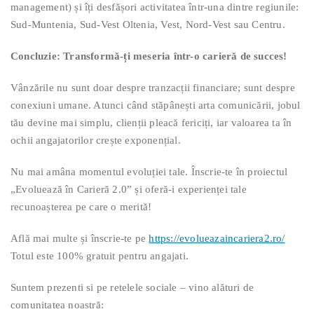
management) și îți desfășori activitatea într-una dintre regiunile:
Sud-Muntenia, Sud-Vest Oltenia, Vest, Nord-Vest sau Centru.
Concluzie: Transformă-ți meseria într-o carieră de succes!
Vânzările nu sunt doar despre tranzacții financiare; sunt despre
conexiuni umane. Atunci când stăpânești arta comunicării, jobul
tău devine mai simplu, clienții pleacă fericiți, iar valoarea ta în
ochii angajatorilor crește exponențial.
Nu mai amâna momentul evoluției tale. Înscrie-te în proiectul
„Evoluează în Carieră 2.0” și oferă-i experienței tale
recunoașterea pe care o merită!
Află mai multe și înscrie-te pe
https://evolueazaincariera2.ro/
Totul este 100% gratuit pentru angajati.
Suntem prezenti si pe retelele sociale – vino alături de
comunitatea noastră: