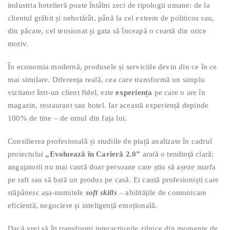
industria hotelieră poate întâlni zeci de tipologii umane: de la
clientul grăbit și nehotărât, până la cel extrem de politicos sau,
din păcate, cel tensionat și gata să înceapă o ceartă din orice
motiv.
În economia modernă, produsele și serviciile devin din ce în ce
mai similare. Diferența reală, cea care transformă un simplu
vizitator într-un client fidel, este
experiența
pe care o are în
magazin, restaurant sau hotel. Iar această experiență depinde
100% de tine – de omul din fața lui.
Consilierea profesională și studiile de piață analizate în cadrul
proiectului
„Evoluează în Carieră 2.0”
arată o tendință clară:
angajatorii nu mai caută doar persoane care știu să așeze marfa
pe raft sau să bată un produs pe casă. Ei caută profesioniști care
stăpânesc așa-numitele
soft skills
– abilitățile de comunicare
eficientă, negociere și inteligență emoțională.
Dacă vrei să îți transformi interacțiunile zilnice din momente de