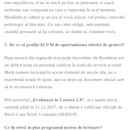
este nepoliticos, el nu te atacă pe tine ca persoană, ci atacă
uniforma sau compania pe care o reprezinți în acel moment.
Păstrându-ți calmul și un ton al vocii scăzut, vei prelua controlul
psihologic al discuției. Un ton calm obligă, subconștient,
cealaltă persoană să își coboare, la rândul ei, volumul vocii.
5. De ce să profiți ACUM de oportunitatea oferită de proiect?
Piața muncii din regiunile mai puțin dezvoltate ale României are
un deficit uriaș de personal calificat în zona de servicii și retail.
Mulți oameni lucrează în aceste domenii de ani de zile, au o
experiență uriașă în spate, dar nu dețin un document oficial care
să le recunoască valoarea.
Prin proiectul
„Evoluează în Carieră 2.0”
, ai o șansă unică,
valabilă până la 31.12.2027, de a obține o calificare oficială de
Nivel 2 sau Nivel 3 complet GRATUIT.
Ce îți oferă în plus programul nostru de formare?