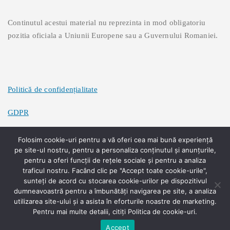
Continutul acestui material nu reprezinta in mod obligatoriu
pozitia oficiala a Uniunii Europene sau a Guvernului Romaniei.
Politică de confidențialitate
GDPR
Politică de cookies
Folosim cookie-uri pentru a vă oferi cea mai bună experiență
pe site-ul nostru, pentru a personaliza conținutul și anunțurile,
pentru a oferi funcții de rețele sociale și pentru a analiza
traficul nostru. Facând clic pe "Accept toate cookie-urile",
sunteți de acord cu stocarea cookie-urilor pe dispozitivul
dumneavoastră pentru a îmbunătăți navigarea pe site, a analiza
| Theme:
Shk Corporate
by Webriti
utilizarea site-ului și a asista în eforturile noastre de marketing.
Pentru mai multe detalii, citiți Politica de cookie-uri.
Accept