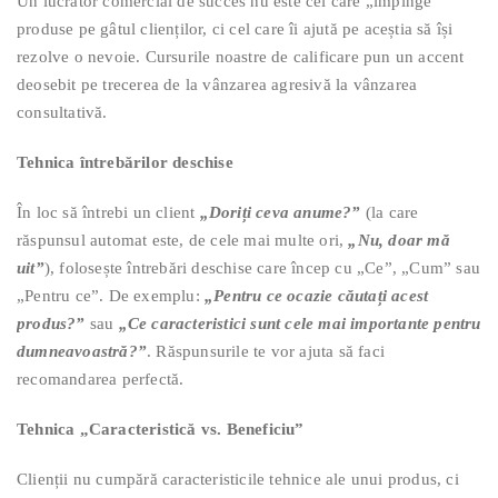
Un lucrător comercial de succes nu este cel care „împinge”
produse pe gâtul clienților, ci cel care îi ajută pe aceștia să își
rezolve o nevoie. Cursurile noastre de calificare pun un accent
deosebit pe trecerea de la vânzarea agresivă la vânzarea
consultativă.
Tehnica întrebărilor deschise
În loc să întrebi un client
„Doriți ceva anume?”
(la care
răspunsul automat este, de cele mai multe ori,
„Nu, doar mă
uit”
), folosește întrebări deschise care încep cu „Ce”, „Cum” sau
„Pentru ce”. De exemplu:
„Pentru ce ocazie căutați acest
produs?”
sau
„Ce caracteristici sunt cele mai importante pentru
dumneavoastră?”
. Răspunsurile te vor ajuta să faci
recomandarea perfectă.
Tehnica „Caracteristică vs. Beneficiu”
Clienții nu cumpără caracteristicile tehnice ale unui produs, ci