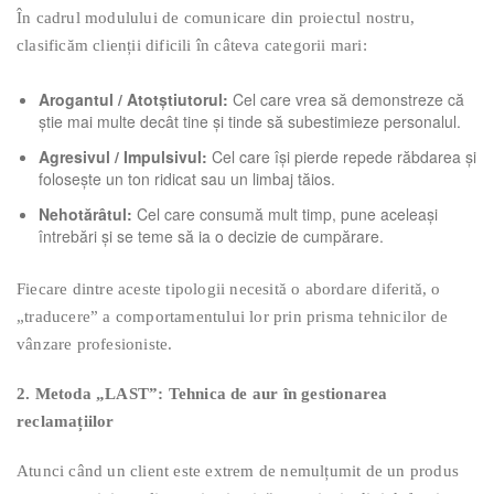
În cadrul modulului de comunicare din proiectul nostru,
clasificăm clienții dificili în câteva categorii mari:
Arogantul / Atotștiutorul:
Cel care vrea să demonstreze că
știe mai multe decât tine și tinde să subestimieze personalul.
Agresivul / Impulsivul:
Cel care își pierde repede răbdarea și
folosește un ton ridicat sau un limbaj tăios.
Nehotărâtul:
Cel care consumă mult timp, pune aceleași
întrebări și se teme să ia o decizie de cumpărare.
Fiecare dintre aceste tipologii necesită o abordare diferită, o
„traducere” a comportamentului lor prin prisma tehnicilor de
vânzare profesioniste.
2. Metoda „LAST”: Tehnica de aur în gestionarea
reclamațiilor
Atunci când un client este extrem de nemulțumit de un produs