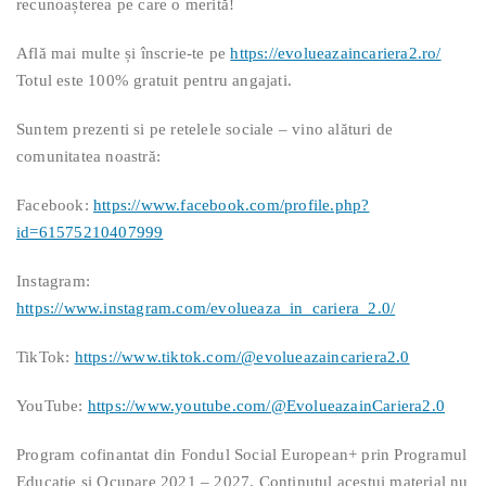
recunoașterea pe care o merită!
Află mai multe și înscrie-te pe
https://evolueazaincariera2.ro/
Totul este 100% gratuit pentru angajati.
Suntem prezenti si pe retelele sociale – vino alături de
comunitatea noastră:
Facebook:
https://www.facebook.com/profile.php?
id=61575210407999
Instagram:
https://www.instagram.com/evolueaza_in_cariera_2.0/
TikTok:
https://www.tiktok.com/@evolueazaincariera2.0
YouTube:
https://www.youtube.com/@EvolueazainCariera2.0
Program cofinantat din Fondul Social European+ prin Programul
Educatie si Ocupare 2021 – 2027. Continutul acestui material nu