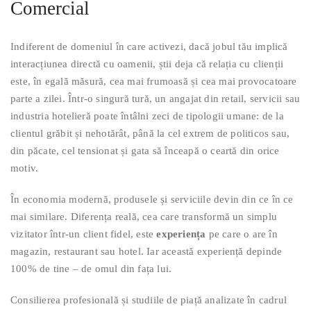
Comercial
Indiferent de domeniul în care activezi, dacă jobul tău implică
interacțiunea directă cu oamenii, știi deja că relația cu clienții
este, în egală măsură, cea mai frumoasă și cea mai provocatoare
parte a zilei. Într-o singură tură, un angajat din retail, servicii sau
industria hotelieră poate întâlni zeci de tipologii umane: de la
clientul grăbit și nehotărât, până la cel extrem de politicos sau,
din păcate, cel tensionat și gata să înceapă o ceartă din orice
motiv.
În economia modernă, produsele și serviciile devin din ce în ce
mai similare. Diferența reală, cea care transformă un simplu
vizitator într-un client fidel, este
experiența
pe care o are în
magazin, restaurant sau hotel. Iar această experiență depinde
100% de tine – de omul din fața lui.
Consilierea profesională și studiile de piață analizate în cadrul