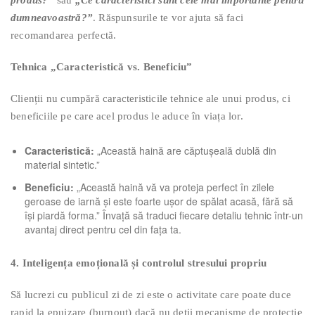
produs?”
sau
„Ce caracteristici sunt cele mai importante pentru
dumneavoastră?”
. Răspunsurile te vor ajuta să faci
recomandarea perfectă.
Tehnica „Caracteristică vs. Beneficiu”
Clienții nu cumpără caracteristicile tehnice ale unui produs, ci
beneficiile pe care acel produs le aduce în viața lor.
Caracteristică:
„Această haină are căptușeală dublă din
material sintetic.”
Beneficiu:
„Această haină vă va proteja perfect în zilele
geroase de iarnă și este foarte ușor de spălat acasă, fără să
își piardă forma.” Învață să traduci fiecare detaliu tehnic într-un
avantaj direct pentru cel din fața ta.
4. Inteligența emoțională și controlul stresului propriu
Să lucrezi cu publicul zi de zi este o activitate care poate duce
rapid la epuizare (burnout) dacă nu deții mecanisme de protecție