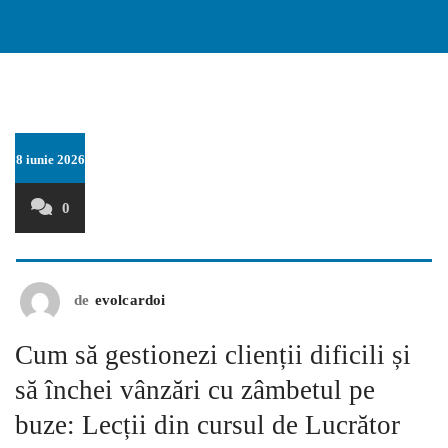
8 iunie 2026
0
de
evolcardoi
Cum să gestionezi clienții dificili și
să închei vânzări cu zâmbetul pe
buze: Lecții din cursul de Lucrător