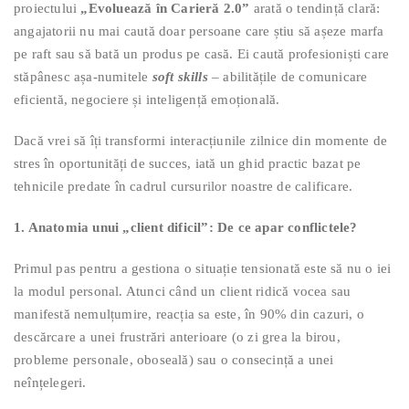
proiectului
„Evoluează în Carieră 2.0”
arată o tendință clară:
angajatorii nu mai caută doar persoane care știu să așeze marfa
pe raft sau să bată un produs pe casă. Ei caută profesioniști care
stăpânesc așa-numitele
soft skills
– abilitățile de comunicare
eficientă, negociere și inteligență emoțională.
Dacă vrei să îți transformi interacțiunile zilnice din momente de
stres în oportunități de succes, iată un ghid practic bazat pe
tehnicile predate în cadrul cursurilor noastre de calificare.
1. Anatomia unui „client dificil”: De ce apar conflictele?
Primul pas pentru a gestiona o situație tensionată este să nu o iei
la modul personal. Atunci când un client ridică vocea sau
manifestă nemulțumire, reacția sa este, în 90% din cazuri, o
descărcare a unei frustrări anterioare (o zi grea la birou,
probleme personale, oboseală) sau o consecință a unei
neînțelegeri.