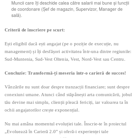
Muncii care îți deschide calea către salarii mai bune și funcții
de coordonare (Șef de magazin, Supervizor, Manager de
sală).
Criterii de înscriere pe scurt:
Ești eligibil dacă ești angajat (pe o poziție de execuție, nu
management) și îți desfășori activitatea într-una dintre regiunile:
Sud-Muntenia, Sud-Vest Oltenia, Vest, Nord-Vest sau Centru.
Concluzie: Transformă-ți meseria într-o carieră de succes!
Vânzările nu sunt doar despre tranzacții financiare; sunt despre
conexiuni umane. Atunci când stăpânești arta comunicării, jobul
tău devine mai simplu, clienții pleacă fericiți, iar valoarea ta în
ochii angajatorilor crește exponențial.
Nu mai amâna momentul evoluției tale. Înscrie-te în proiectul
„Evoluează în Carieră 2.0” și oferă-i experienței tale