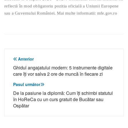
reflectă în mod obligatoriu pozitia oficialã a Uniunii Europene
sau a Guvernului României. Mai multe informatii: mfe.gov.ro
Navigare
Anterior
Ghidul angajatului modern: 5 instrumente digitale
în
care îți vor salva 2 ore de muncă în fiecare zi
articole
Pasul următor
De la pasiune la diplomă: Cum îți schimbi statutul
în HoReCa cu un curs gratuit de Bucătar sau
Ospătar