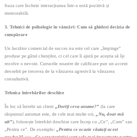
fraza care încheie interacțiunea într-o notă pozitivă și
memorabilă.
3. Tehnici de psihologie în vânzări: Cum să ghidezi decizia de
cumpărare
Un lucrător comercial de succes nu este cel care „împinge”
produse pe gâtul clienților, ci cel care îi ajută pe aceștia să își
rezolve o nevoie. Cursurile noastre de calificare pun un accent
deosebit pe trecerea de la vânzarea agresivă la vânzarea
consultativă.
Tehnica întrebărilor deschise
În loc să întrebi un client
„Doriți ceva anume?”
(la care
răspunsul automat este, de cele mai multe ori,
„Nu, doar mă
uit”
), folosește întrebări deschise care încep cu „Ce”, „Cum” sau
„Pentru ce”. De exemplu:
„Pentru ce ocazie căutați acest