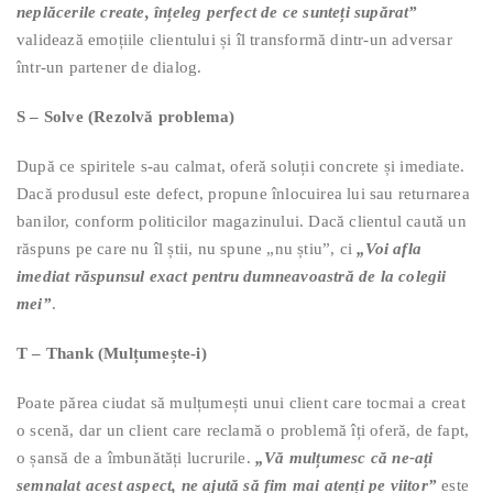
neplăcerile create, înțeleg perfect de ce sunteți supărat”
validează emoțiile clientului și îl transformă dintr-un adversar
într-un partener de dialog.
S – Solve (Rezolvă problema)
După ce spiritele s-au calmat, oferă soluții concrete și imediate.
Dacă produsul este defect, propune înlocuirea lui sau returnarea
banilor, conform politicilor magazinului. Dacă clientul caută un
răspuns pe care nu îl știi, nu spune „nu știu”, ci
„Voi afla
imediat răspunsul exact pentru dumneavoastră de la colegii
mei”
.
T – Thank (Mulțumește-i)
Poate părea ciudat să mulțumești unui client care tocmai a creat
o scenă, dar un client care reclamă o problemă îți oferă, de fapt,
o șansă de a îmbunătăți lucrurile.
„Vă mulțumesc că ne-ați
semnalat acest aspect, ne ajută să fim mai atenți pe viitor”
este