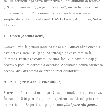
sau un serviciu, aplicarea instinctivă a unei atitudini defensive
(„Nu este vina mea”, „Așa e procedura”) nu va face decât să
pună paie pe foc. Profesioniștii în vânzări folosesc un acronim
simplu, dar extrem de eficient:
LAST
(Listen, Apologize, Solve,
Thank).
L – Listen (Ascultă activ)
Oamenii vor, în primul rând, să fie auziți. Atunci când clientul
este nervos, lasă-l să își spună întreaga poveste fără să îl
întrerupi. Păstrează contactul vizual, încuviințează din cap și
adoptă o postură corporală deschisă. Ascultarea activă calmează
adesea 50% din starea de spirit a interlocutorului.
A – Apologize (Cere-ți scuze sincer)
Scuzele nu înseamnă neapărat că tu, personal, ai greșit cu ceva.
Înseamnă că îți pare rău pentru experiența neplăcută prin care
trece clientul. Expresii simple precum:
„Îmi pare rău pentru