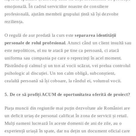
emoțională. În cadrul serviciilor noastre de consiliere
profesională, ajutăm membrii grupului țintă să își dezvolte
reziliența.
O regulă de aur predată la curs este
separarea identității
personale de rolul profesional
. Atunci când un client insultă sau
este nepoliticos, el nu te atacă pe tine ca persoană, ci atacă
uniforma sau compania pe care o reprezinți în acel moment.
Păstrându-ți calmul și un ton al vocii scăzut, vei prelua controlul
psihologic al discuției. Un ton calm obligă, subconștient,
cealaltă persoană să își coboare, la rândul ei, volumul vocii.
5. De ce să profiți ACUM de oportunitatea oferită de proiect?
Piața muncii din regiunile mai puțin dezvoltate ale României are
un deficit uriaș de personal calificat în zona de servicii și retail.
Mulți oameni lucrează în aceste domenii de ani de zile, au o
experiență uriașă în spate, dar nu dețin un document oficial care