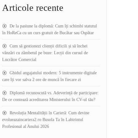
Articole recente
De la pasiune la diplomă: Cum îți schimbi statutul
în HoReCa cu un curs gratuit de Bucătar sau Ospătar
Cum să gestionezi clienții dificili și să închei
vânzări cu zâmbetul pe buze: Lecții din cursul de
Lucrător Comercial
Ghidul angajatului modern: 5 instrumente digitale
care îți vor salva 2 ore de muncă în fiecare zi
Diplomă recunoscută vs. Adeverință de participare:
De ce contează acreditarea Ministerului în CV-ul tău?
Revoluția Mentalității în Carieră: Cum devine
evolueazaincariera2.ro Busola Ta în Labirintul
Profesional al Anului 2026