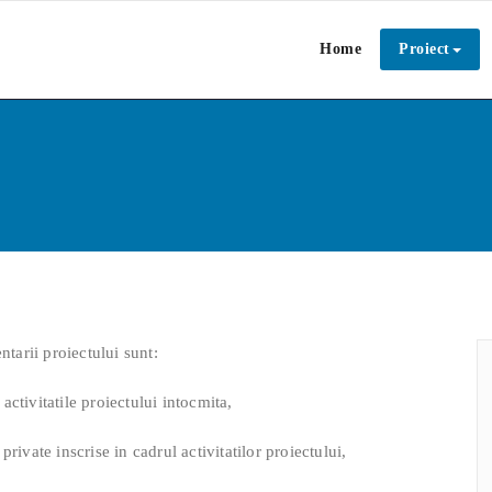
Home
Proiect
ntarii proiectului sunt:
ctivitatile proiectului intocmita,
rivate inscrise in cadrul activitatilor proiectului,