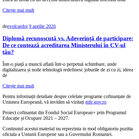
Citește mai mult
de
evolcardoi
9 aprilie 2026
Diplomă recunoscută vs. Adeverință de participare:
De ce contează acreditarea Ministerului în CV-ul
tău?
Într-o piață a muncii aflată într-o perpetuă schimbare, unde
digitalizarea și noile tehnologii redefinesc joburile de zi cu zi, ideea
de
Citește mai mult
Pentru informații detaliate despre celelate programe cofinanțate de
Uniunea Europeană, vă invităm să vizitați
mfe.gov.ro
Proiect cofinantat din Fondul Social European+ prin Programul
Educație și Ocupare 2021 – 2027.
Continutul acestui material nu reprezinta in mod obligatoriu pozitia
oficiala a Uniunii Europene sau a Guvernului Romaniei.