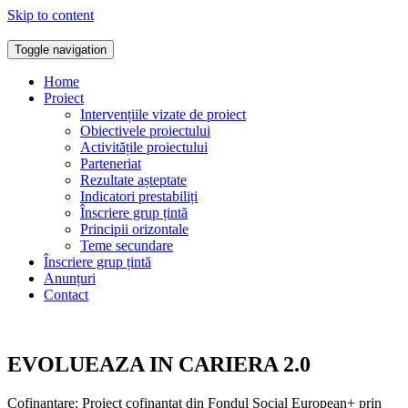
Skip to content
Toggle navigation
Home
Proiect
Intervențiile vizate de proiect
Obiectivele proiectului
Activitățile proiectului
Parteneriat
Rezultate așteptate
Indicatori prestabiliți
Înscriere grup țintă
Principii orizontale
Teme secundare
Înscriere grup țintă
Anunțuri
Contact
EVOLUEAZA IN CARIERA 2.0
Cofinantare: Proiect cofinantat din Fondul Social European+ prin