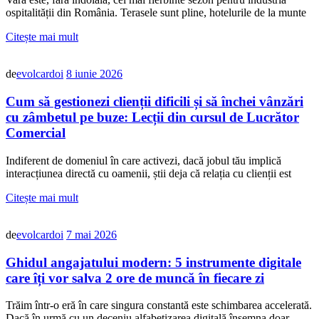
ospitalității din România. Terasele sunt pline, hotelurile de la munte
Citește mai mult
de
evolcardoi
8 iunie 2026
Cum să gestionezi clienții dificili și să închei vânzări
cu zâmbetul pe buze: Lecții din cursul de Lucrător
Comercial
Indiferent de domeniul în care activezi, dacă jobul tău implică
interacțiunea directă cu oamenii, știi deja că relația cu clienții est
Citește mai mult
de
evolcardoi
7 mai 2026
Ghidul angajatului modern: 5 instrumente digitale
care îți vor salva 2 ore de muncă în fiecare zi
Trăim într-o eră în care singura constantă este schimbarea accelerată.
Dacă în urmă cu un deceniu alfabetizarea digitală însemna doar