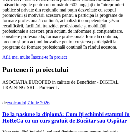
măsuri integrate pentru un număr de 602 angajați din întreprinderi
publice și private din regiunile mai puțin dezvoltate cu scopul
promovării și motivării acestora pentru a participa la programe de
formare profesională continuă, actualizării competențelor și/sau
recalificării, facilitării tranziției profesionale și mobilității
profesionale a acestora prin acțiuni de informare și conștientizare,
consiliere profesională, formare profesională formală continuă,
precum și prin acțiuni inovative pentru creșterea participării la
programe de formare profesională continuă în rândul acestora.
Află mai multe
Înscrie-te în proiect
Partenerii proiectului
ASOCIATIA EUROFED in calitate de Beneficiar - DIGITAL
TRAINING SRL - Partener 1.
de
evolcardoi
7 iulie 2026
De la pasiune la diplomă: Cum îți schimbi statutul în
HoReCa cu un curs gratuit de Bucătar sau Ospătar
Vara este, fără îndoială, cel mai fierbinte sezon pentru industria