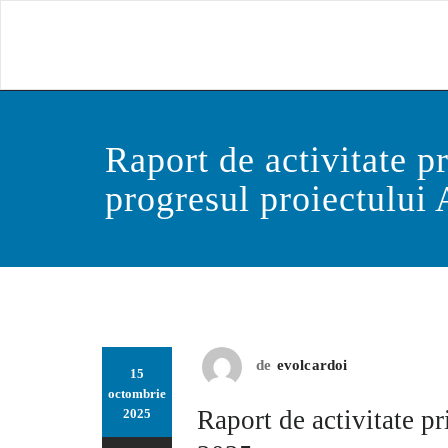
Skip
to
content
Raport de activitate p
progresul proiectului
de
evolcardoi
15
octombrie
Raport de activitate p
2025