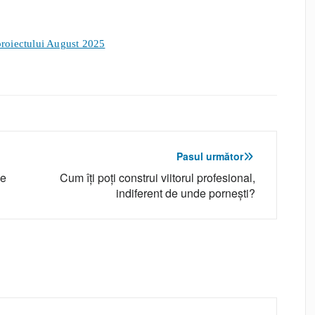
 proiectului August 2025
Pasul următor
de
Cum îți poți construi viitorul profesional,
indiferent de unde pornești?