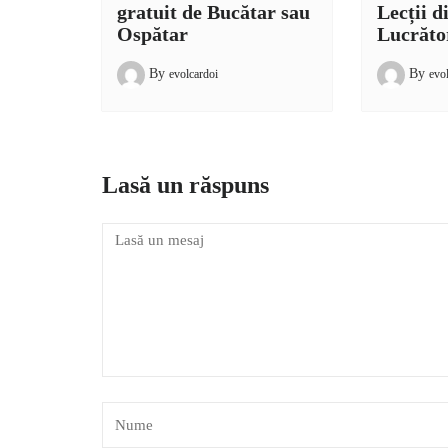
gratuit de Bucătar sau
Lecții d
Ospătar
Lucrăto
By
By
evolcardoi
evo
Lasă un răspuns