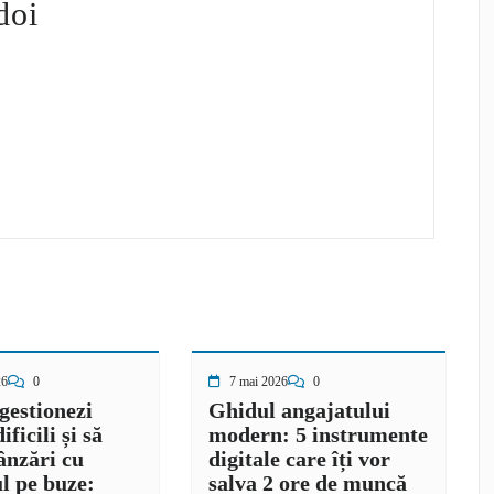
doi
26
0
7 mai 2026
0
gestionezi
Ghidul angajatului
dificili și să
modern: 5 instrumente
ânzări cu
digitale care îți vor
l pe buze:
salva 2 ore de muncă