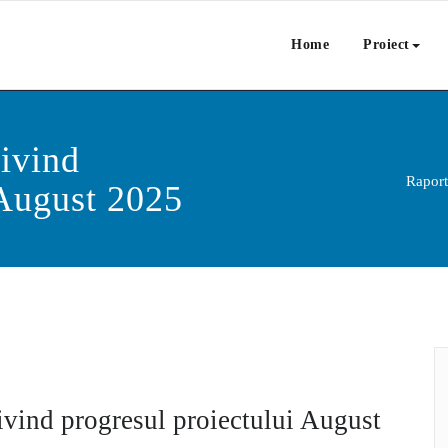
Home
Proiect
rivind
Raport
 August 2025
rivind progresul proiectului August