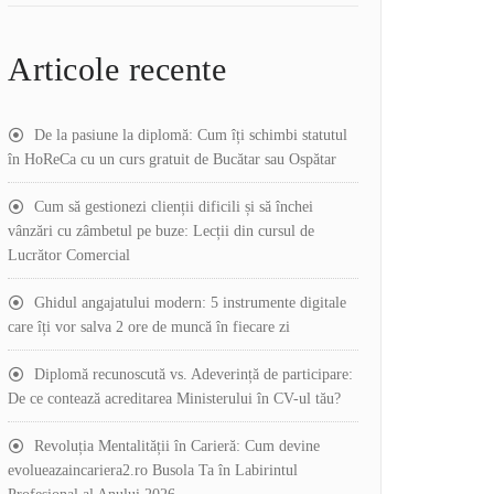
Articole recente
De la pasiune la diplomă: Cum îți schimbi statutul
în HoReCa cu un curs gratuit de Bucătar sau Ospătar
Cum să gestionezi clienții dificili și să închei
vânzări cu zâmbetul pe buze: Lecții din cursul de
Lucrător Comercial
Ghidul angajatului modern: 5 instrumente digitale
care îți vor salva 2 ore de muncă în fiecare zi
Diplomă recunoscută vs. Adeverință de participare:
De ce contează acreditarea Ministerului în CV-ul tău?
Revoluția Mentalității în Carieră: Cum devine
evolueazaincariera2.ro Busola Ta în Labirintul