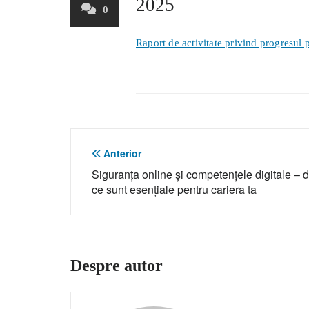
2025
0
Raport de activitate privind progresul
Navigare
Anterior
Siguranța online și competențele digitale – 
în
ce sunt esențiale pentru cariera ta
articole
Despre autor