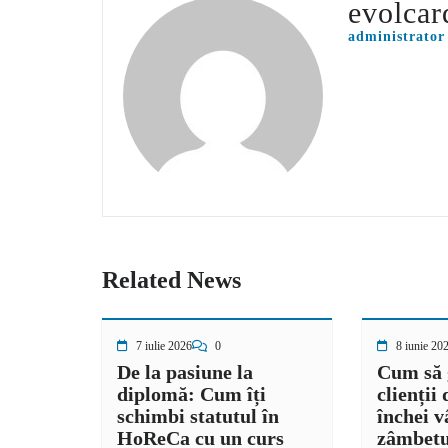
evolcar
administrator
Related News
7 iulie 2026
0
8 iunie 20
De la pasiune la
Cum să 
diplomă: Cum îți
clienții 
schimbi statutul în
închei v
HoReCa cu un curs
zâmbetu