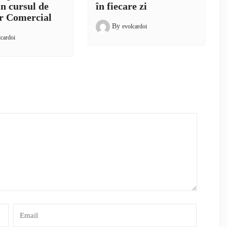
in cursul de
în fiecare zi
r Comercial
By
evolcardoi
lcardoi