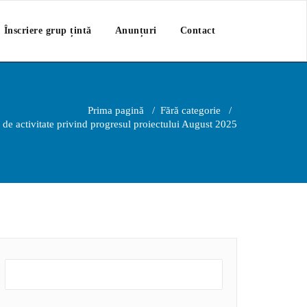
Înscriere grup țintă
Anunțuri
Contact
Prima pagină
/
Fără categorie
/
 de activitate privind progresul proiectului August 2025